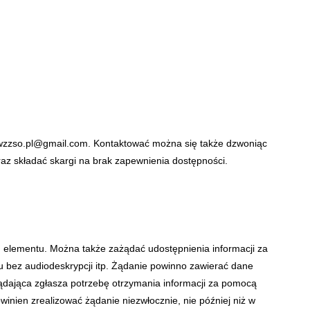
wzzso.pl@gmail.com
. Kontaktować można się także dzwoniąc
raz składać skargi na brak zapewnienia dostępności.
ch elementu. Można także zażądać udostępnienia informacji za
 bez audiodeskrypcji itp. Żądanie powinno zawierać dane
 żądająca zgłasza potrzebę otrzymania informacji za pomocą
winien zrealizować żądanie niezwłocznie, nie później niż w