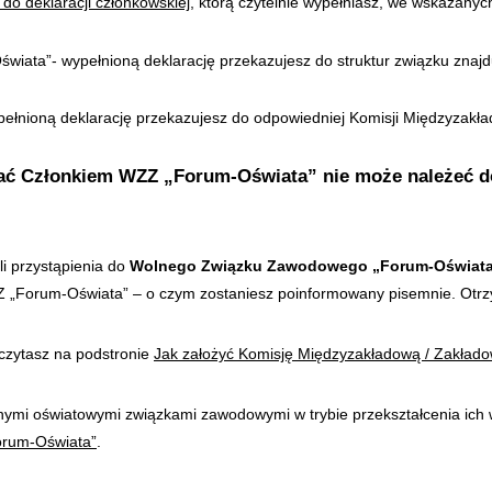
k do deklaracji członkowskiej
, którą czytelnie wypełniasz, we wskazanych
iata”- wypełnioną deklarację przekazujesz do struktur związku znajdu
łnioną deklarację przekazujesz do odpowiedniej Komisji Międzyzakła
tać Członkiem WZZ „Forum-Oświata” nie może należeć do
li przystąpienia do
Wolnego Związku Zawodowego „Forum-Oświat
Z „Forum-Oświata” – o czym zostaniesz poinformowany pisemnie. Otr
czytasz na podstronie
Jak założyć Komisję Międzyzakładową / Zakład
nnymi oświatowymi związkami zawodowymi w trybie przekształcenia ich
orum-Oświata”
.