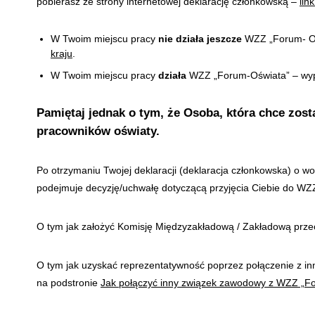
pobierasz ze strony internetowej deklarację członkowską –
lin
W Twoim miejscu pracy
nie działa jeszcze
WZZ „Forum- Ośw
kraju
.
W Twoim miejscu pracy
działa
WZZ „Forum-Oświata” – wype
Pamiętaj jednak o tym, że Osoba, która chce zos
pracowników oświaty.
Po otrzymaniu Twojej deklaracji (deklaracja członkowska) o wo
podejmuje decyzję/uchwałę dotyczącą przyjęcia Ciebie do WZ
O tym jak założyć Komisję Międzyzakładową / Zakładową prze
O tym jak uzyskać reprezentatywność poprzez połączenie z i
na podstronie
Jak połączyć inny związek zawodowy z WZZ „F