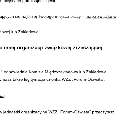
 miejscach podpisujesz i jeśli:
jących się najbliżej Twojego miejsca pracy –
mapa związku w
dowej lub Zakładowej.
 innej organizacji związkowej zrzeszającej
a”
odpowiednia Komisja Międzyzakładowa lub Zakładowa
zymasz także legitymację członka WZZ „Forum-Oświata”.
ową
.
 w jednostki organizacyjne WZZ „Forum-Oświata” przeczytasz