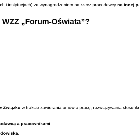
h i instytucjach) za wynagrodzeniem na rzecz pracodawcy
na innej 
m WZZ „Forum-Oświata”?
ów Związku
w trakcie zawierania umów o pracę, rozwiązywania stosun
acodawcą a pracownikami
.
odowiska
.