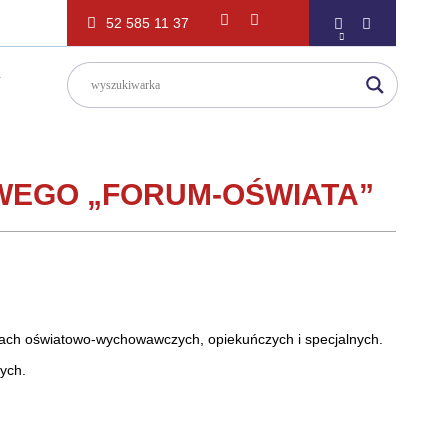
52 585 11 37
T
WEGO „FORUM-OŚWIATA”
wkach oświatowo-wychowawczych, opiekuńczych i specjalnych.
ych.