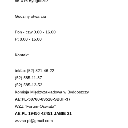
85-016 Bydgoszcz
Godziny otwarcia
Pon - czw 9.00 - 16.00
Pt 8.00 - 15.00
Kontakt
tel/fax (52) 321-46-22
(52) 585-11-37
(52) 585-12-52
Komisja Międzyzakładowa w Bydgoszczy
AE:PL-58760-89518-SBUII-37
WZZ "Forum-Oświata"
AE:PL-19450-42451-JABIE-21
wzzso.pl@gmail.com