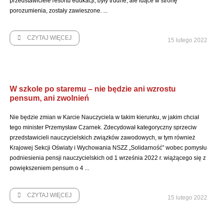
przedstawiciele resortu edukacji, były trudne, ale idące w stronę
porozumienia, zostały zawieszone. ...
CZYTAJ WIĘCEJ
15 lutego 2022
W szkole po staremu – nie będzie ani wzrostu
pensum, ani zwolnień
Nie będzie zmian w Karcie Nauczyciela w takim kierunku, w jakim chciał
tego minister Przemysław Czarnek. Zdecydował kategoryczny sprzeciw
przedstawicieli nauczycielskich związków zawodowych, w tym również
Krajowej Sekcji Oświaty i Wychowania NSZZ „Solidarność” wobec pomysłu
podniesienia pensji nauczycielskich od 1 września 2022 r. wiążącego się z
powiększeniem pensum o 4 ...
CZYTAJ WIĘCEJ
15 lutego 2022