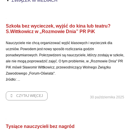
ZWIĄZEK W MEDIACH
Szkoła bez wycieczek, wyjść do kina lub teatru?
S.Wittkowicz w „Rozmowie Dnia” PR PiK
Nauczyciele nie chcą organizować wyjść klasowych i wycieczek dla
uczniów. Powodem jest nowy sposób rozliczania godzin
ponadwymiarowych. Pokrzywdzeni są nauczyciele, którzy zostają w szkole,
ale nie mogą poprowadzić zajęć. O tym problemie, w „Rozmowie Dnia" PR
PiK mówił Sławomir Wittkowicz, przewodniczący Wolnego Związku
Zawodowego „Forum-Oświata".
źródło: ...
CZYTAJ WIĘCEJ
30 października 2025
Tysiące nauczycieli bez nagród