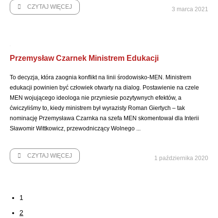
CZYTAJ WIĘCEJ
3 marca 2021
Przemysław Czarnek Ministrem Edukacji
To decyzja, która zaognia konflikt na linii środowisko-MEN. Ministrem
edukacji powinien być człowiek otwarty na dialog. Postawienie na czele
MEN wojującego ideologa nie przyniesie pozytywnych efektów, a
ćwiczyliśmy to, kiedy ministrem był wyrazisty Roman Giertych – tak
nominację Przemysława Czarnka na szefa MEN skomentował dla Interii
Sławomir Wittkowicz, przewodniczący Wolnego ...
CZYTAJ WIĘCEJ
1 października 2020
1
2