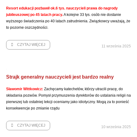
Resort edukacji pozbawił ok.6 tys. nauczycieli prawa do nagrody
jubileuszowej po 45 latach pracy.
A kolejne 33 tys. osób nie dostanie
wyższego świadczenia po 40 latach zatrudnienia. Związkowcy uważają, że
to pozorne oszczędności.
CZYTAJ WIĘCEJ
11 września 2025
Strajk generalny nauczycieli jest bardzo realny
Sławomir Wittkowicz:
Zachęcamy katechetów, którzy utracili pracę, do
składania pozwów. Pomysł przymuszenia dyrektorów do ustalania religii na
pierwszej lub ostatniej lekcji oceniamy jako idiotyczny. Mogą za to ponieść
konsekwencje po zmianie rządu
CZYTAJ WIĘCEJ
10 września 2025