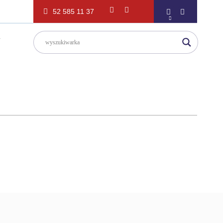
52 585 11 37
T