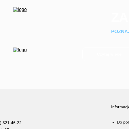
ZA
POZNAJ
Czytaj więcej
Informacj
Do po
2) 321-46-22