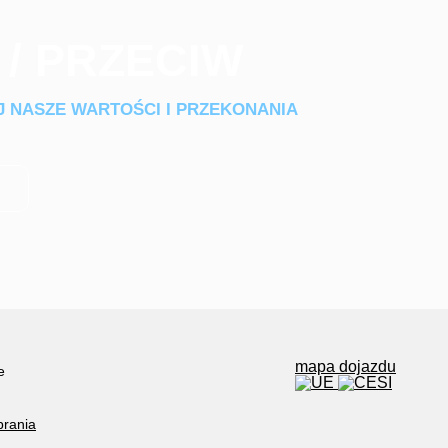
 / PRZECIW
 NASZE WARTOŚCI I PRZEKONANIA
mapa dojazdu
e
brania