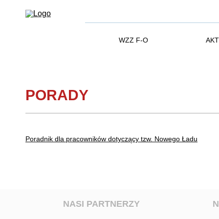
WZZ F-O
AKT
PORADY
Poradnik dla pracowników dotyczący tzw. Nowego Ładu
NASI PARTNERZY
N