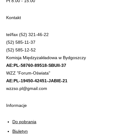
Pt 8.00 - 15.00
Kontakt
tel/fax (52) 321-46-22
(52) 585-11-37
(52) 585-12-52
Komisja Międzyzakładowa w Bydgoszczy
AE:PL-58760-89518-SBUII-37
WZZ "Forum-Oświata"
AE:PL-19450-42451-JABIE-21
wzzso.pl@gmail.com
Informacje
Do pobrania
Biuletyn