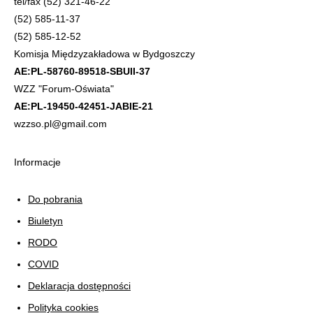
tel/fax (52) 321-46-22
(52) 585-11-37
(52) 585-12-52
Komisja Międzyzakładowa w Bydgoszczy
AE:PL-58760-89518-SBUII-37
WZZ "Forum-Oświata"
AE:PL-19450-42451-JABIE-21
wzzso.pl@gmail.com
Informacje
Do pobrania
Biuletyn
RODO
COVID
Deklaracja dostępności
Polityka cookies