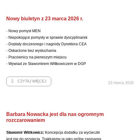
Nowy biuletyn z 23 marca 2026 r.
- Nowy pomysł MEN
- Niepokojące pomysły w sprawie dyscyplinarek
- Dopłaty doczesnego i nagrody Dyrektora CEA
- Oskarżone bez wysłuchania
- Pracownicy na pierwszym miejscu
- Wywiad ze Sławomirem Wittkowiczem w DGP
CZYTAJ WIĘCEJ
23 marca 2026
Barbara Nowacka jest dla nas ogromnym
rozczarowaniem
Sławomir Wittkowicz:
Koncepcja dodatku za wycieczki
jest nie do przyjęcia. Traktujemy ją jako próbę zapisania