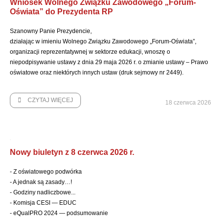
Wniosek Wolnego Związku Zawodowego „Forum-
Oświata” do Prezydenta RP
Szanowny Panie Prezydencie,
działając w imieniu Wolnego Związku Zawodowego „Forum-Oświata”,
organizacji reprezentatywnej w sektorze edukacji, wnoszę o
niepodpisywanie ustawy z dnia 29 maja 2026 r. o zmianie ustawy – Prawo
oświatowe oraz niektórych innych ustaw (druk sejmowy nr 2449).
CZYTAJ WIĘCEJ
18 czerwca 2026
Nowy biuletyn z 8 czerwca 2026 r.
- Z oświatowego podwórka
- A jednak są zasady…!
- Godziny nadliczbowe...
- Komisja CESI — EDUC
- eQualPRO 2024 — podsumowanie