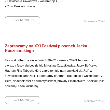
- Kształcenie zawodowe - konferencja CESI
- Co w Brukseli piszczy...
CZYTAJ WIĘCEJ
8 czerwca 2026
Zapraszamy na XXI Festiwal piosenek Jacka
Kaczmarskiego
Festiwal odbędzie się w dniach 20– 21 czerwca 2026! Tegoroczną
gwiazdą festiwalu będzie trio Mirosław Czyżykiewicz, Jacek Bończyk,
Hadrian Filip Tabęcki, które zaprezentuje nam spektakl pt. „Raj” w
nowoczesnej aranżacji. Legendarny program „Raj” opisuje walkę dobra ze
złem, szlachetności z barbarzyństwem, prawdy z kłamstwem. Spektakl jest
bolesną i nadal aktualną ...
CZYTAJ WIĘCEJ
6 czerwca 2026