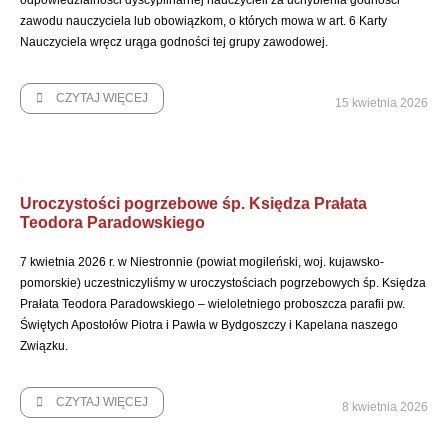
odpowiedzialności dyscyplinarnej nauczycieli za uchybienia godności
zawodu nauczyciela lub obowiązkom, o których mowa w art. 6 Karty
Nauczyciela wręcz urąga godności tej grupy zawodowej.
CZYTAJ WIĘCEJ
15 kwietnia 2026
Uroczystości pogrzebowe śp. Księdza Prałata
Teodora Paradowskiego
7 kwietnia 2026 r. w Niestronnie (powiat mogileński, woj. kujawsko-
pomorskie) uczestniczyliśmy w uroczystościach pogrzebowych śp. Księdza
Prałata Teodora Paradowskiego – wieloletniego proboszcza parafii pw.
Świętych Apostołów Piotra i Pawła w Bydgoszczy i Kapelana naszego
Związku.
CZYTAJ WIĘCEJ
8 kwietnia 2026